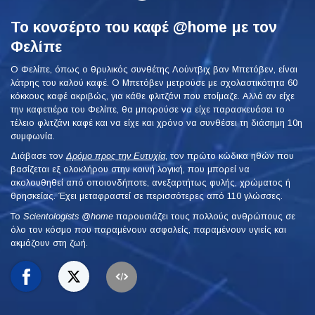
Το κονσέρτο του καφέ @home με τον
Φελίπε
Ο Φελίπε, όπως ο θρυλικός συνθέτης Λούντβιχ βαν Μπετόβεν, είναι
λάτρης του καλού καφέ. Ο Μπετόβεν μετρούσε με σχολαστικότητα 60
κόκκους καφέ ακριβώς, για κάθε φλιτζάνι που ετοίμαζε. Αλλά αν είχε
την καφετιέρα του Φελίπε, θα μπορούσε να είχε παρασκευάσει το
τέλειο φλιτζάνι καφέ και να είχε και χρόνο να συνθέσει τη διάσημη 10η
συμφωνία.
Διάβασε τον
Δρόμο προς την Ευτυχία
, τον πρώτο κώδικα ηθών που
βασίζεται εξ ολοκλήρου στην κοινή λογική, που μπορεί να
ακολουθηθεί από οποιονδήποτε, ανεξαρτήτως φυλής, χρώματος ή
θρησκείας. Έχει μεταφραστεί σε περισσότερες από 110 γλώσσες.
To
Scientologists @home
παρουσιάζει τους πολλούς ανθρώπους σε
όλο τον κόσμο που παραμένουν ασφαλείς, παραμένουν υγιείς και
ακμάζουν στη ζωή.