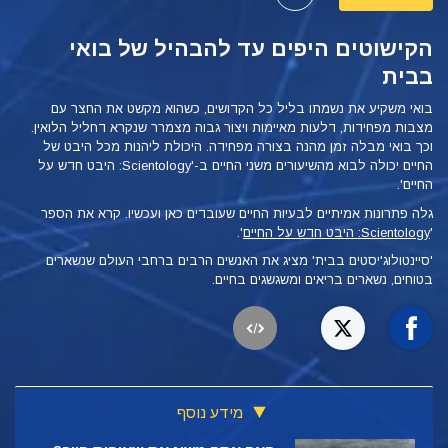
הקישוטים היפים עד להבהיל של בואי
בבית
בואי משקיע את נשמתו בליל כל הקדושים, כשהוא מקשט את החצר עם
מצבות מפחידות, דלעות מאיימות ויצור גבוה מצמרר שנקרא דחליל הלואין.
וכך בואי מבלה זמן מהנה בצורה מפחידה. היכולת ליהנות מכל היבט של
החיים יכולה לבוא מהשיעורים משני החיים ב-'Scientology: היבט חדש על
החיים'.
גלה פתרונות אמיתיים לבעיות החיים שעובדים כאן ועכשיו. קרא את הספר
'
Scientology: היבט חדש על החיים
'.
'סיינטולוג'יסטים בבית' מציג את האנשים הרבים ברחבי העולם שנשארים
בטוחים, נשארים בריאים ומשגשגים בחיים.
מידע נוסף