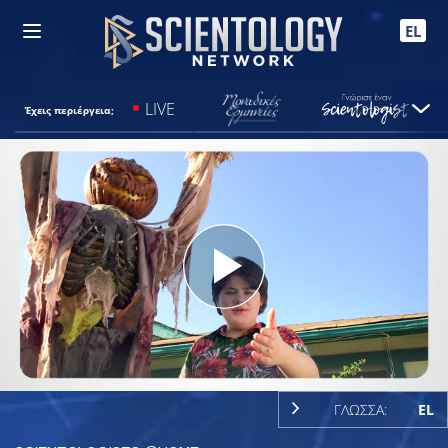
EL
LIVE
Έχεις περιέργεια;
Play
Video
ΓΛΩΣΣΑ:
EL