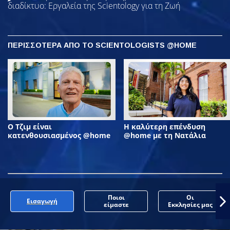
διαδίκτυο: Εργαλεία της Scientology για τη Ζωή
ΠΕΡΙΣΣΟΤΕΡΑ ΑΠΟ ΤΟ SCIENTOLOGISTS @HOME
Ο Τζιμ είναι
Η καλύτερη επένδυση
κατενθουσιασμένος @home
@home με τη Νατάλια
Ποιοι
Οι
Εισαγωγή
είμαστε
Εκκλησίες μας