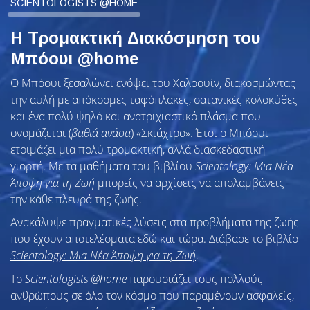
SCIENTOLOGISTS @HOME
Η Τρομακτική Διακόσμηση του
Μπόουι @home
Ο Μπόουι ξεσαλώνει ενόψει του Χαλοουίν, διακοσμώντας
την αυλή με απόκοσμες ταφόπλακες, σατανικές κολοκύθες
και ένα πολύ ψηλό και ανατριχιαστικό πλάσμα που
ονομάζεται (
βαθιά ανάσα
) «Σκιάχτρο». Έτσι ο Μπόουι
ετοιμάζει μια πολύ τρομακτική, αλλά διασκεδαστική
γιορτή. Με τα μαθήματα του βιβλίου
Scientology: Μια Νέα
Άποψη για τη Ζωή
μπορείς να αρχίσεις να απολαμβάνεις
την κάθε πλευρά της ζωής.
Ανακάλυψε πραγματικές λύσεις στα προβλήματα της ζωής
που έχουν αποτελέσματα εδώ και τώρα. Διάβασε το βιβλίο
Scientology: Μια Νέα Άποψη για τη Ζωή
.
To
Scientologists @home
παρουσιάζει τους πολλούς
ανθρώπους σε όλο τον κόσμο που παραμένουν ασφαλείς,