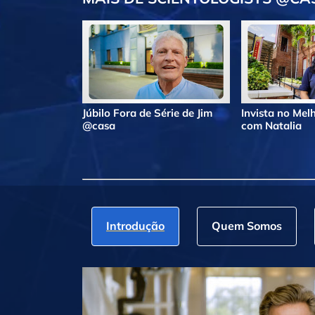
Júbilo Fora de Série de Jim
Invista no Me
@casa
com Natalia
Introdução
Quem Somos