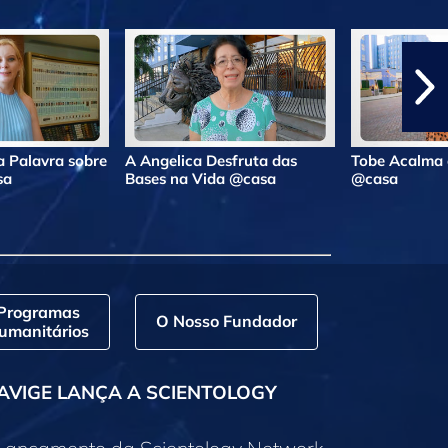
 Palavra sobre
A Angelica Desfruta das
Tobe Acalma 
sa
Bases na Vida @casa
@casa
Programas
O Nosso Fundador
umanitários
AVIGE LANÇA A SCIENTOLOGY