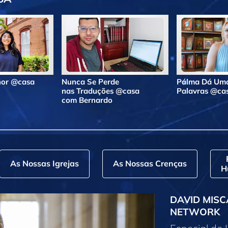
lhor @casa
Nunca Se Perde
Pálma Dá Uma
nas Traduções @casa
Palavras @ca
com Bernardo
As Nossas Igrejas
As Nossas Crenças
H
DAVID MISC
NETWORK