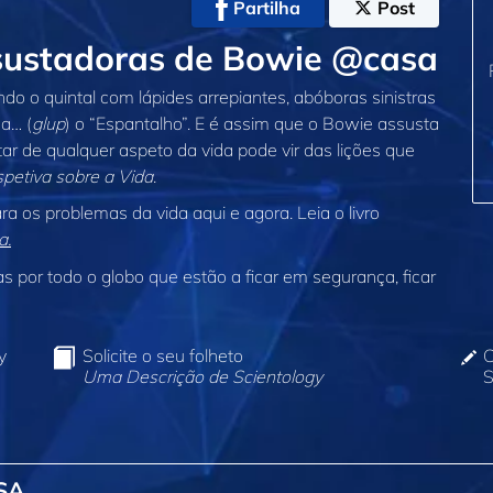
Partilha
Post
sustadoras de Bowie @casa
o o quintal com lápides arrepiantes, abóboras sinistras
a… (
glup
) o “Espantalho”. E é assim que o Bowie assusta
r de qualquer aspeto da vida pode vir das lições que
petiva sobre a Vida
.
a os problemas da vida aqui e agora. Leia o livro
a.
 por todo o globo que estão a ficar em segurança, ficar
y
Solicite o seu folheto
C
Uma Descrição de Scientology
S
SA