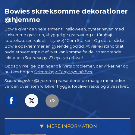
Bowies skræksomme dekorationer
@hjemme
Bowie giver den hele armen til halloween, pynter haven med
sælsomme gravsten, uhyggelige græskar og et tårnhøjt
rædselsvæsen kaldet ... (
synke
) ”Corn Stalker”. Og det er sådan,
Bowie opskræmmer en gysende god tid. At være i stand til at
nyde ethvert aspekt af livet kan komme fra de livsændrende
lektioner i
Scientology: Et nyt syn på livet
.
Opdag virkelige løsninger på livets problemer, der virker her og
nu. Læs bogen
Scientology: Et nyt syn på livet
.
Scientologister @hjemme
præsenterer de mange mennesker
verden over, som forbliver trygge, forbliver raske og trives i livet.
MERE INFORMATION