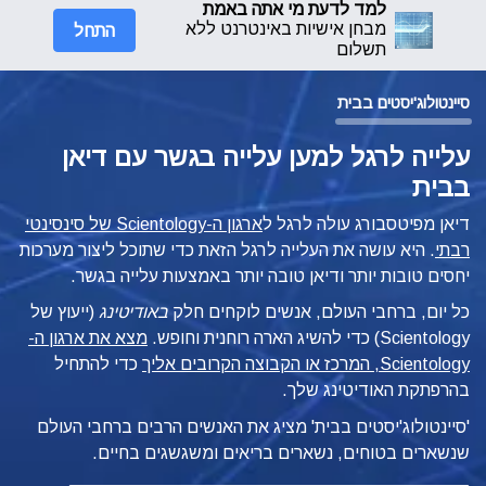
למד לדעת מי אתה באמת
התחל
מבחן אישיות באינטרנט ללא
תשלום
סיינטולוג'יסטים בבית
עלייה לרגל למען עלייה בגשר עם דיאן
בבית
דיאן מפיטסבורג עולה לרגל ל
ארגון ה-Scientology של סינסינטי
רבתי
. היא עושה את העלייה לרגל הזאת כדי שתוכל ליצור מערכות
יחסים טובות יותר ודיאן טובה יותר באמצעות עלייה בגשר.
כל יום, ברחבי העולם, אנשים לוקחים חלק
באודיטינג
(ייעוץ של
Scientology) כדי להשיג הארה רוחנית וחופש.
מצא את ארגון ה-
Scientology, המרכז או הקבוצה הקרובים אליך
כדי להתחיל
בהרפתקת האודיטינג שלך.
'סיינטולוג'יסטים בבית' מציג את האנשים הרבים ברחבי העולם
שנשארים בטוחים, נשארים בריאים ומשגשגים בחיים.