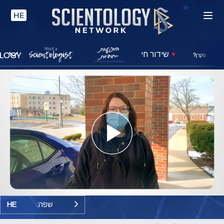
HE
שידור חי
סקרן?
Play
Video
שפה:
HE