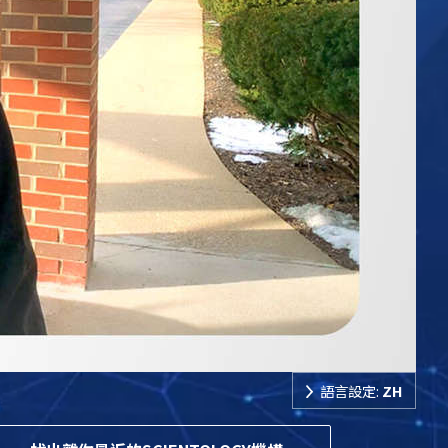
語言設定:
ZH