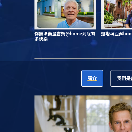
你無法衡量吉姆@home到底有
娜塔莉亞@ho
多快樂
簡介
我們是