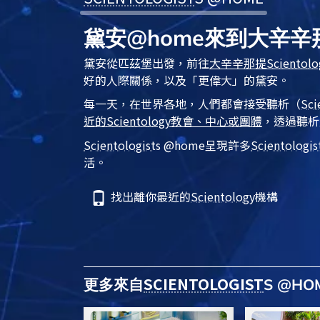
黛安@home來到大辛
黛安從匹茲堡出發，前往
大辛辛那提
Scientolo
好的人際關係，以及「更偉大」的黛安。
每一天，在世界各地，人們都會接受
聽析
（
Sci
近的
Scientology
教會、中心或團體
，透過聽析
Scientologist
s @home
呈現許多
Scientologis
活。
找出離你最近的
Scientology
機構
SCIENTOLOGIST
更多來自
S @H