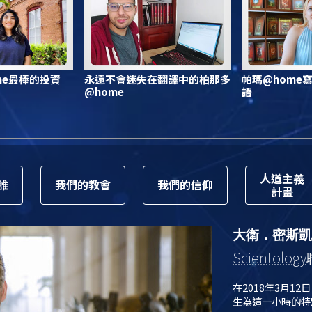
me最棒的投資
永遠不會迷失在翻譯中的柏那多
帕瑪@home
@home
語
人道主義
誰
我們的教會
我們的信仰
計畫
大衛．密斯凱
Scientology
在2018年3月12
生為這一小時的特