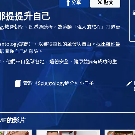
分享
貼文
辛那提提升自己
gy
教會
朝聖。她透過聽析，為這趟「偉大的旅程」打造更
entology
諮商），以獲得靈性的啟發與自由。
找出離你最
展開你自己的探險。
t
，他們來自全球各地，過著安全、健康並擁有成功的生
索取《
Scientology
簡介》小冊子
OME的影片