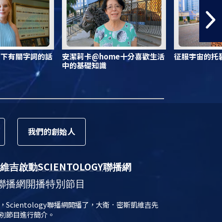
寫下有關字詞的話
安潔莉卡@home十分喜歡生活
征服宇宙的托碧
中的基礎知識
我們的
創始人
SCIENTOLOGY
維吉啟動
聯播網
聯播網開播特別節目
日，Scientology聯播網開播了，大衛．密斯凱維吉先
別節目進行簡介。