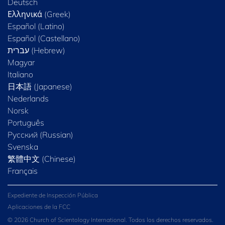
Deutsch
Ελληνικά (Greek)
Español (Latino)
Español (Castellano)
Magyar
Italiano
日本語 (Japanese)
Nederlands
Norsk
Português
Русский (Russian)
Svenska
繁體中文 (Chinese)
Français
Expediente de Inspección Pública
Aplicaciones de la FCC
© 2026 Church of Scientology International. Todos los derechos reservados.