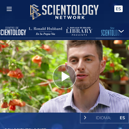
ES
Play
Video
IDIOMA:
ES