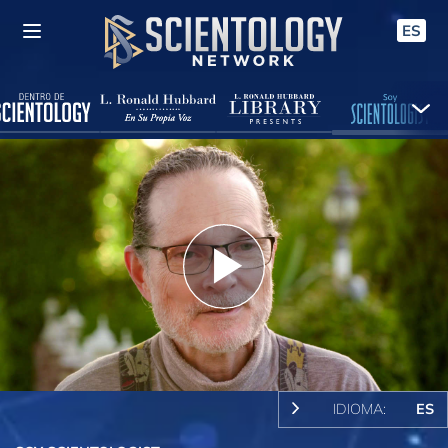
ES
Play
Video
IDIOMA:
ES