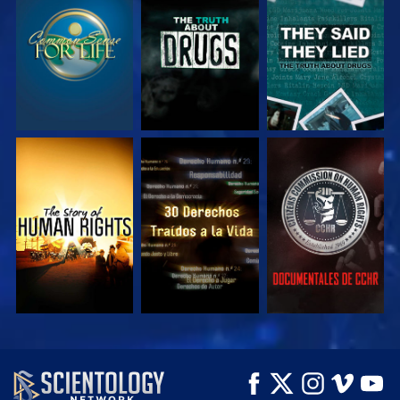
VE
VE
VE
VE
VE
VE
VE
VE
EXPLORA LAS
SERIES