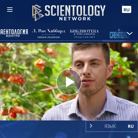
RU
Play
Video
ЯЗЫК:
RU