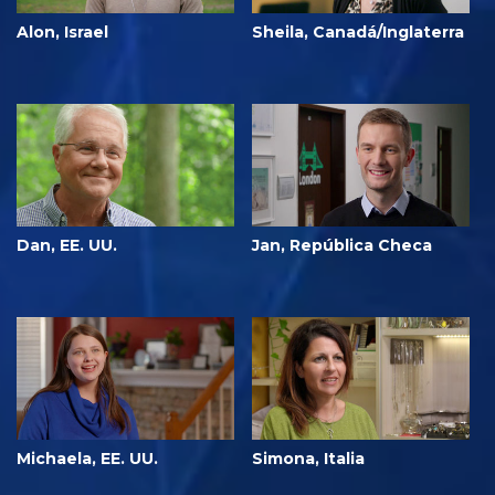
Alon, Israel
Sheila, Canadá/Inglaterra
Dan, EE. UU.
Jan, República Checa
Michaela, EE. UU.
Simona, Italia