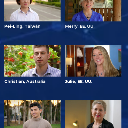
Pei-Ling, Taiwán
Merry, EE. UU.
Christian, Australia
Julie, EE. UU.