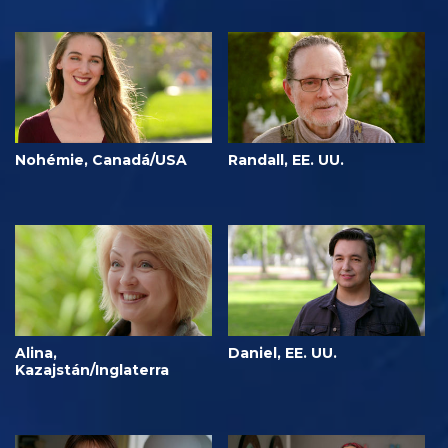
Nohémie, Canadá/USA
Randall, EE. UU.
Alina,
Daniel, EE. UU.
Kazajstán/Inglaterra