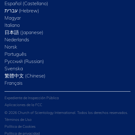
Español (Castellano)
Magyar
Italiano
日本語 (Japanese)
Nederlands
Norsk
Português
Русский (Russian)
Svenska
繁體中文 (Chinese)
Français
Expediente de Inspección Pública
Aplicaciones de la FCC
© 2026 Church of Scientology International. Todos los derechos reservados.
Términos de Uso
Política de Cookies
Política de privacidad