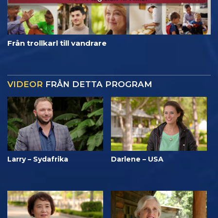
Från trollkarl till vandrare
VIDEOR
FRÅN DETTA PROGRAM
Larry – Sydafrika
Darlene – USA