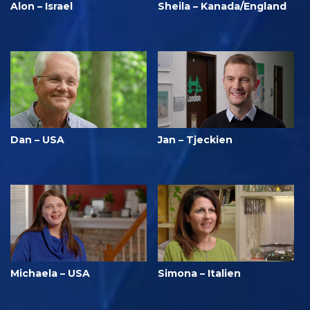
Alon – Israel
Sheila – Kanada/England
Dan – USA
Jan – Tjeckien
Michaela – USA
Simona – Italien