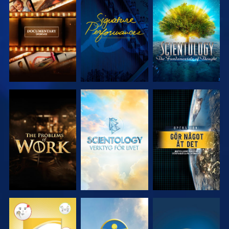
UTFORSKA
TITTA
UTFORSKA
SERIEN
SERIEN
UTFORSKA
UTFORSKA
TITTA
SERIEN
SERIEN
TITTA
TITTA
TITTA