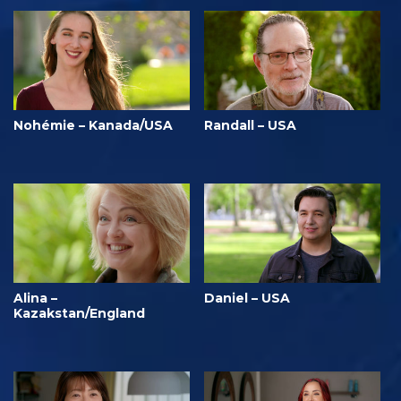
Nohémie – Kanada/USA
Randall – USA
Alina –
Daniel – USA
Kazakstan/England