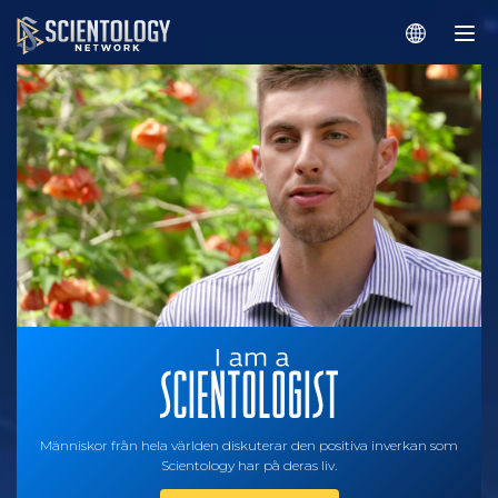
Människor från hela världen diskuterar den positiva inverkan som
Scientology har på deras liv.