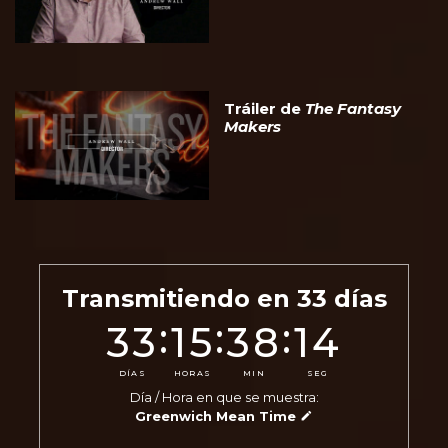
Tráiler de
The Fantasy
Makers
Transmitiendo en
33
días
:
:
:
33
15
38
12
DÍAS
HORAS
MIN
SEG
Día / Hora en que se muestra:
Greenwich Mean Time