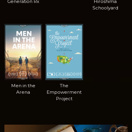
Generation Rx
Hiroshima
Schoolyard
Men in the
The
Arena
Empowerment
Project