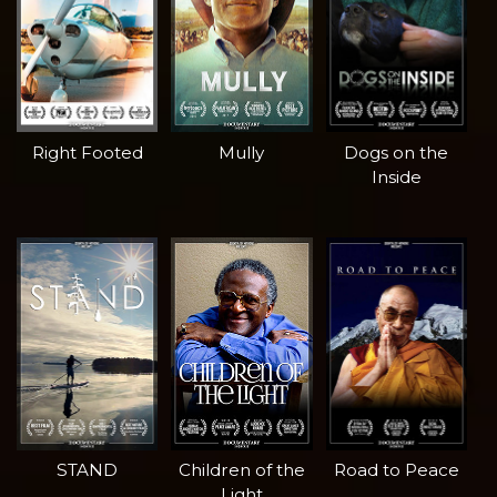
Right Footed
Mully
Dogs on the
Inside
STAND
Children of the
Road to Peace
Light