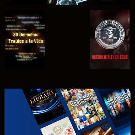
VE
VE
VE
VE
EXPLORA LAS
SERIES