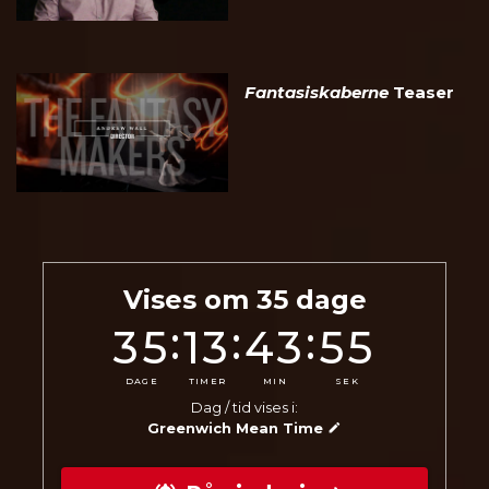
Fantasiskaberne
Teaser
Vises om
35
dage
:
:
:
35
13
43
53
DAGE
TIMER
MIN
SEK
Dag / tid vises i:
Greenwich Mean Time