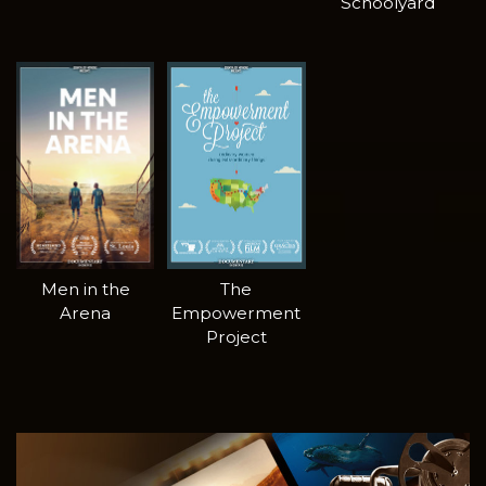
Schoolyard
Men in the
The
Arena
Empowerment
Project