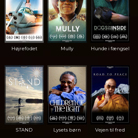
Højrefodet
Mully
Hunde i fængsel
STAND
Lysets børn
Vejen til fred