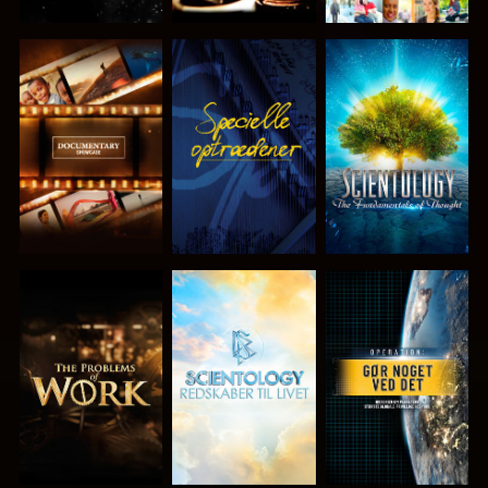
UDFORSK
SE
UDFORSK
SERIEN
SERIEN
UDFORSK
UDFORSK
SE
SERIEN
SERIEN