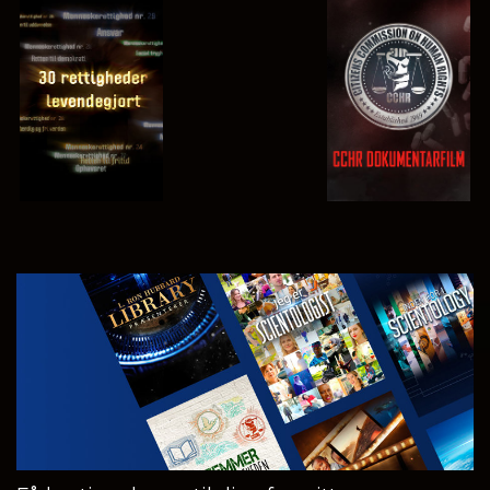
SE
SE
SE
SE
UDFORSK
SERIEN