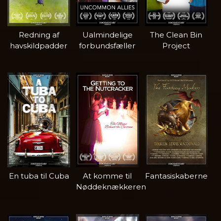
Redning af
Ualmindelige
The Clean Bin
havskildpadder
forbundsfæller
Project
En tuba til Cuba
At komme til
Fantasiskaberne
Nøddeknækkeren