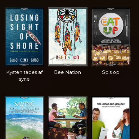
Kysten tabes af
Bee Nation
Spis op
syne