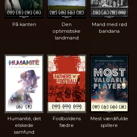
På kanten
Den
Mand med rød
optimistiske
bandana
landmand
Humanité, det
Fodboldens
Mest værdifulde
elskede
fædre
spillere
samfund