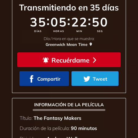
Transmitiendo en
35
días
:
:
:
35
05
22
47
DÍAS
HORAS
MIN
SEG
Día / Hora en que se muestra:
Greenwich Mean Time
Recuérdame
Compartir
Tweet
INFORMACIÓN DE LA PELÍCULA
Título:
The Fantasy Makers
Duración de la película:
90 minutos