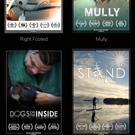
Right Footed
Mully