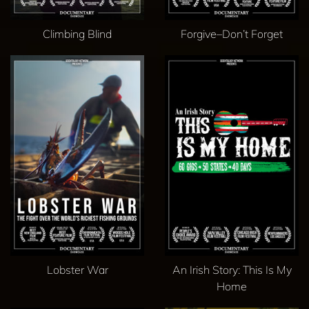
Climbing Blind
Forgive–Don’t Forget
Lobster War
An Irish Story: This Is My
Home