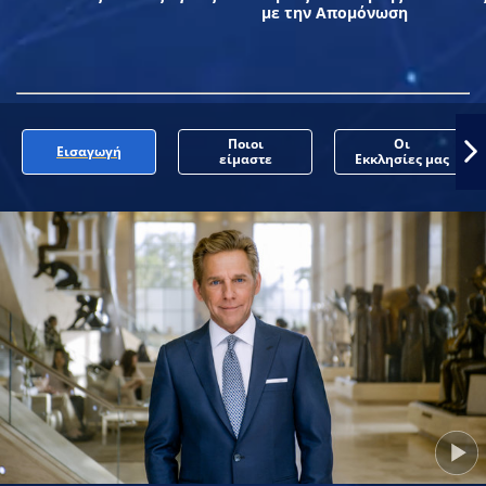
με την Απομόνωση
Ποιοι
Οι
Εισαγωγή
είμαστε
Εκκλησίες μας