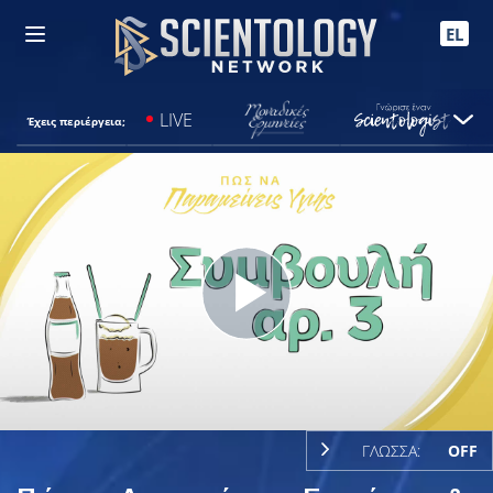
EL
LIVE
Έχεις περιέργεια;
Play
Video
ΓΛΩΣΣΑ:
OFF