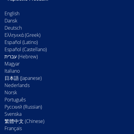
English
Dansk
Deutsch
Ελληνικά (Greek)
Español (Latino)
Español (Castellano)
Magyar
Italiano
日本語 (Japanese)
Nederlands
Norsk
Português
Русский (Russian)
Svenska
繁體中文 (Chinese)
Français