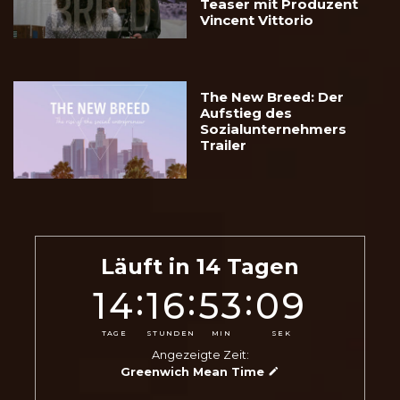
Teaser mit Produzent
Vincent Vittorio
The New Breed: Der
Aufstieg des
Sozialunternehmers
Trailer
Läuft in
14
Tagen
:
:
:
14
16
53
07
TAGE
STUNDEN
MIN
SEK
Angezeigte Zeit:
Greenwich Mean Time