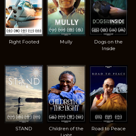
Right Footed
Mully
Dogs on the
Inside
STAND
Children of the
Road to Peace
Light