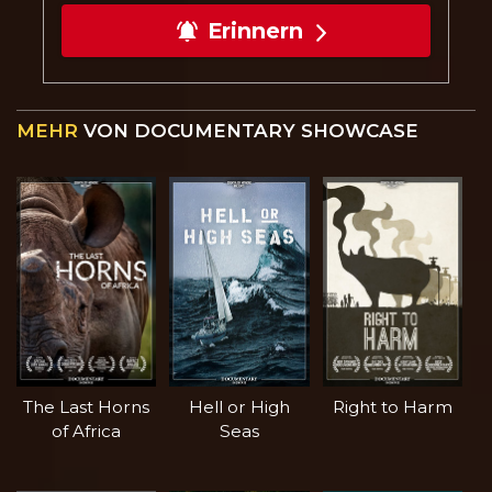
Erinnern
MEHR
VON DOCUMENTARY SHOWCASE
The Last Horns
Hell or High
Right to Harm
of Africa
Seas