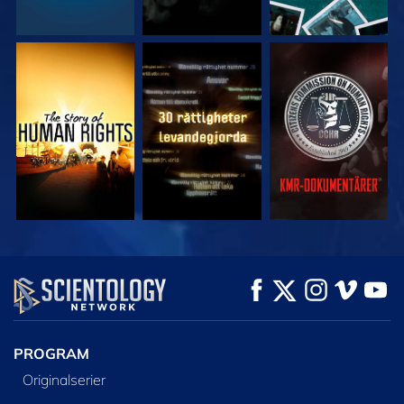
TITTA
TITTA
TITTA
TITTA
TITTA
UTFORSKA
SERIEN
PROGRAM
Originalserier