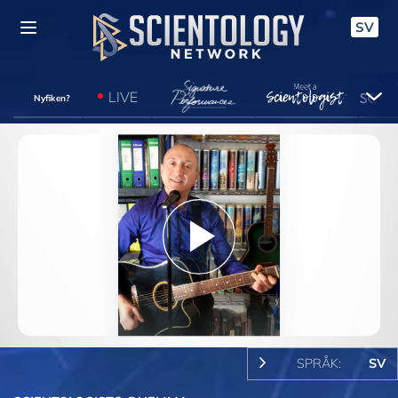
SV
LIVE
Nyfiken?
Play
Video
SPRÅK:
SV