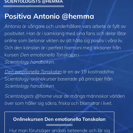
SCIENTOLOGISTS @HEMMA
Positiva Antonio @hemma
Antonio är sångare och underhållare vars arbete är fyllt av
positivitet. Han är i samklang med sina fans och delar låtar
online som betonar vikten av att hålla sig positiv i våra liv.
Och den känslan är i perfekt harmoni med lektioner från
kursen
Den emotionella Tonskalan
i
Scientology handboken
.
Den emotionella Tonskalan
är en av 19 kostnadsfria
Scientology-onlinekurser baserade på principer från
Scientology handboken
.
Scientologists @home
visar de många människor världen
över som håller sig säkra, friska och blomstrar i livet.
Onlinekursen Den emotionella Tonskalan
Hur man förutsäger andras beteende och lär sig