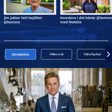
Jim jublar helt hejdlöst
Investera i det bästa @hemm
@hemma
med Natalia
Introduktion
Vilka vi är
Våra Kyrkor