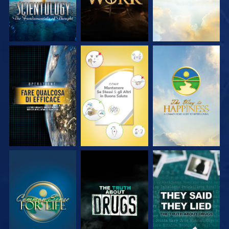
GUARDA
GUARDA
GUARDA
GUARDA
GUARDA
GUARDA