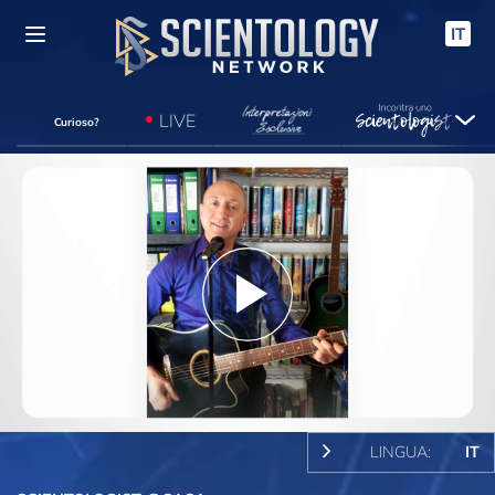
IT
LIVE
Curioso?
Play
Video
LINGUA:
IT