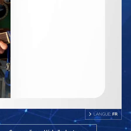
LANGUE:
FR