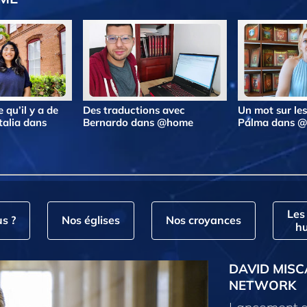
 qu’il y a de
Des traductions avec
Un mot sur le
talia dans
Bernardo dans @home
Pálma dans 
Les
s ?
Nos églises
Nos croyances
hu
DAVID MISC
NETWORK