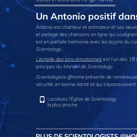
Un Antonio positif d
Antonio est chanteur et animateur et ses œuvre
et partage des chansons en ligne qui soulignent
est en parfaite harmonie avec les leçons du c
Scientology
.
L’échelle des tons émotionnels
est l’un des 19 
principes du
Manuel de Scientology
.
Scientologists @home
présente de nombreuses
sécurité, en bonne santé et qui s’épanouissent 
Localisez l’Église de Scientology
la plus proche
PLUS DE SCIENTOLOGISTS @H