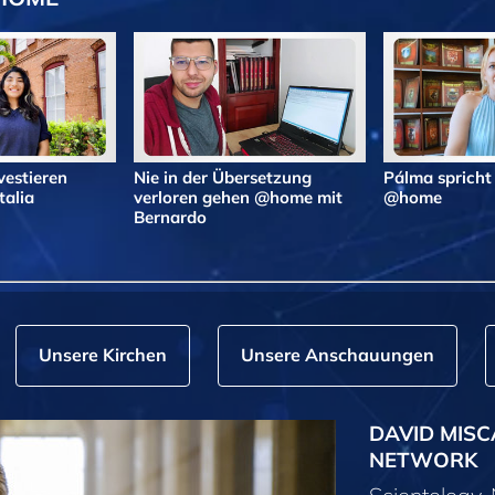
vestieren
Nie in der Übersetzung
Pálma spricht
alia
verloren gehen @home mit
@home
Bernardo
Unsere Kirchen
Unsere Anschauungen
DAVID MISC
NETWORK