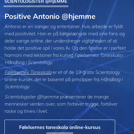
SCIENTOLOGISTER @HJEMME
Positive Antonio @hjemme
Antonio er en sanger og entertainer, hvis arbejde er fyldt
med positivitet. Han er på bølgelængde med sine fans og
deler sange online, der understreger vigtigheden af at
holde det positive spil i vores liv. Og den følelse er i perfekt
harmoni med lektioner fra kurset
Følelsernes Toneskala
i
Håndbog i Scientology
.
Følelsernes Toneskala
er et af de 19 gratis Scientology
online-kurser, der er baseret på principper fra
Håndbog i
Scientology
.
Scientologister @hjemme
præsenterer de mange
mennesker verden over, som forbliver trygge, forbliver
raske og trives i livet.
Følelsernes toneskala online-kursus