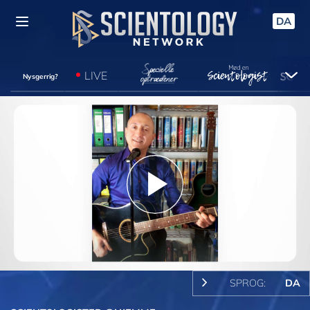
DA
LIVE
Nysgerrig?
Play
Video
SPROG:
DA