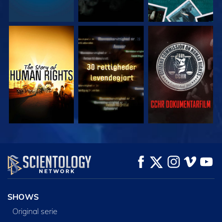
SE
SE
SE
SE
SE
UDFORSK SERIEN
SHOWS
Original serie