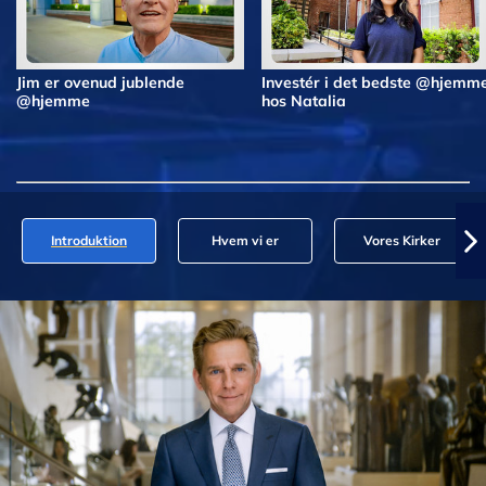
Jim er ovenud jublende
Investér i det bedste @hjemm
@hjemme
hos Natalia
Introduktion
Hvem vi er
Vores Kirker