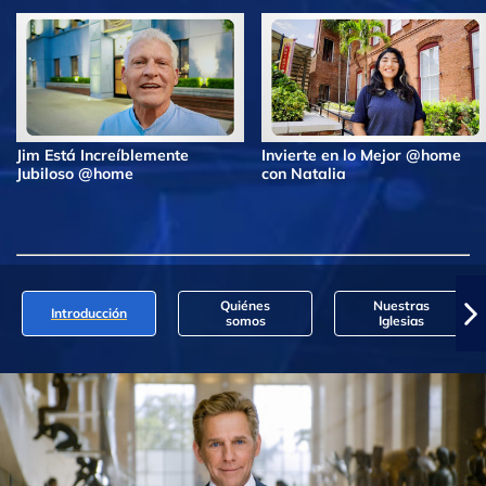
Jim Está Increíblemente
Invierte en lo Mejor @home
Jubiloso @home
con Natalia
Quiénes
Nuestras
Introducción
somos
Iglesias