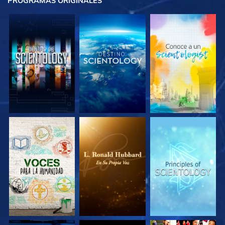
PROGRAMAS
ORIGINALES
EXPLORA LAS
EXPLORA LAS
EXPLORA LAS
SERIES
SERIES
SERIES