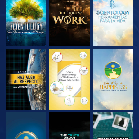
EXPLORA LAS
EXPLORA LAS
EXPLORA LAS
SERIES
SERIES
SERIES
VE
VE
VE
VE
VE
VE