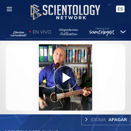
ES
EN VIVO
¿Sientes
curiosidad?
Play
Video
IDIOMA:
APAGAR