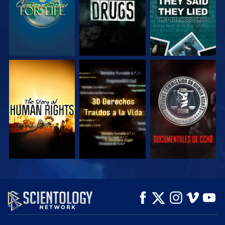
VE
VE
VE
VE
VE
EXPLORA LAS
SERIES