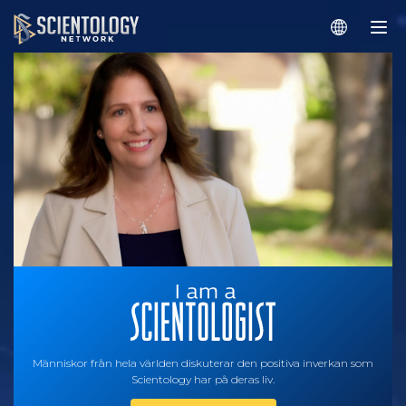
Människor från hela världen diskuterar den positiva inverkan som
Scientology har på deras liv.