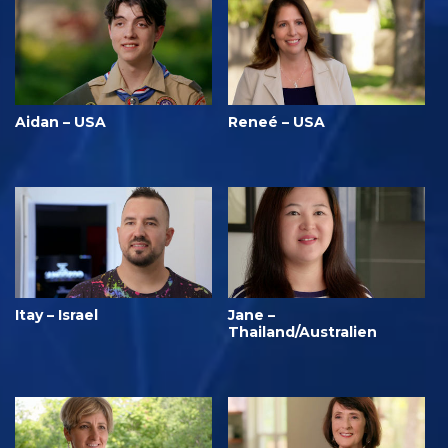
Aidan – USA
Reneé – USA
Itay – Israel
Jane –
Thailand/Australien