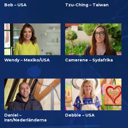
Bob – USA
Tzu-Ching – Taiwan
Wendy – Mexiko/USA
Camerene – Sydafrika
Daniel –
Debbie – USA
Iran/Nederländerna