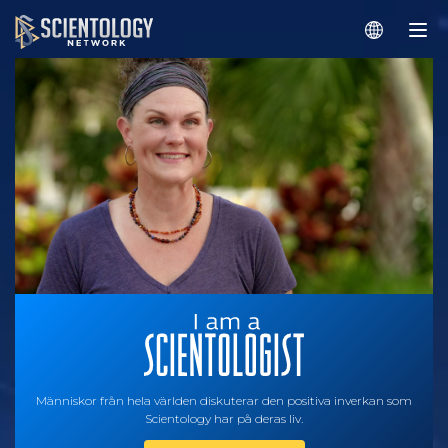
Människor från hela världen diskuterar den positiva inverkan som
Scientology har på deras liv.