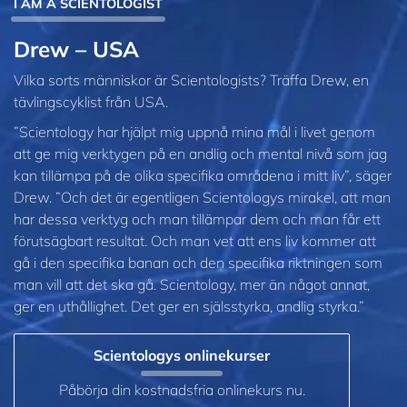
I AM A SCIENTOLOGIST
Drew – USA
Vilka sorts människor är Scientologists? Träffa Drew, en
tävlingscyklist från USA.
”Scientology har hjälpt mig uppnå mina mål i livet genom
att ge mig verktygen på en andlig och mental nivå som jag
kan tillämpa på de olika specifika områdena i mitt liv”, säger
Drew. ”Och det är egentligen Scientologys mirakel, att man
har dessa verktyg och man tillämpar dem och man får ett
förutsägbart resultat. Och man vet att ens liv kommer att
gå i den specifika banan och den specifika riktningen som
man vill att det ska gå. Scientology, mer än något annat,
ger en uthållighet. Det ger en själsstyrka, andlig styrka.”
Scientologys onlinekurser
Påbörja din kostnadsfria onlinekurs nu.