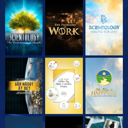
UTFORSKA
UTFORSKA
UTFORSKA
SERIEN
SERIEN
SERIEN
TITTA
TITTA
TITTA