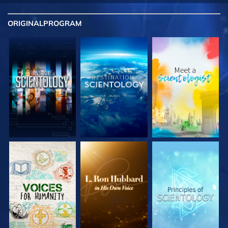
ORIGINAL
PROGRAM
UTFORSKA
UTFORSKA
UTFORSKA
SERIEN
SERIEN
SERIEN