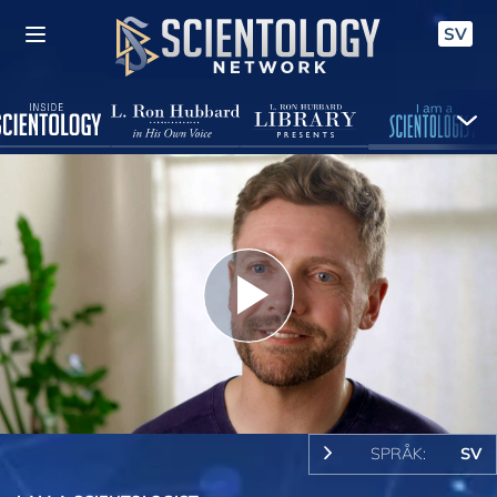
SV
Play
Video
SPRÅK:
SV