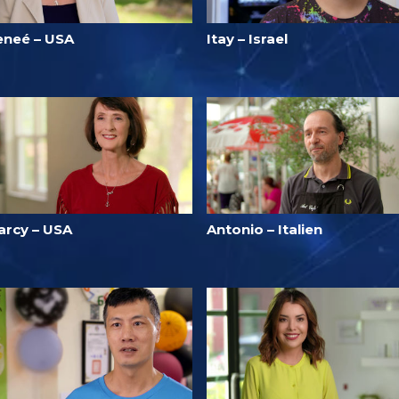
eneé – USA
Itay – Israel
arcy – USA
Antonio – Italien