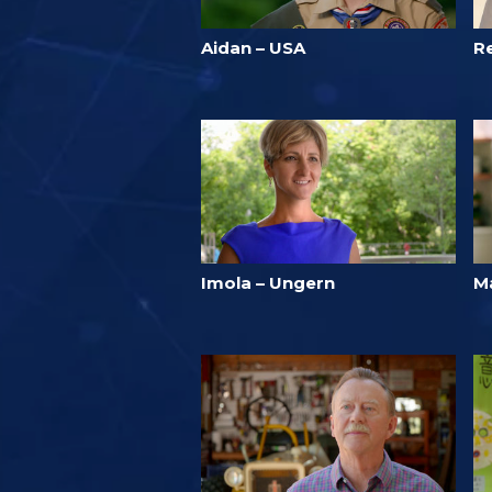
Aidan – USA
R
Imola – Ungern
M