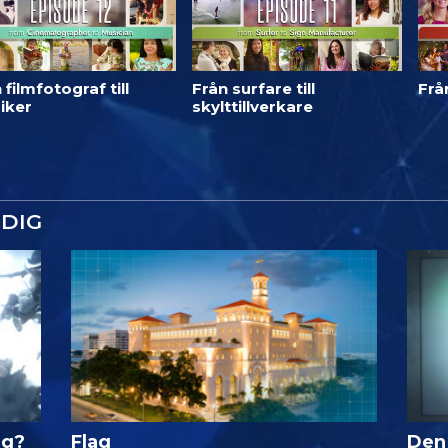
 filmfotograf till
Från surfare till
Från
iker
skylttillverkare
DIG
ig?
Flag
Den