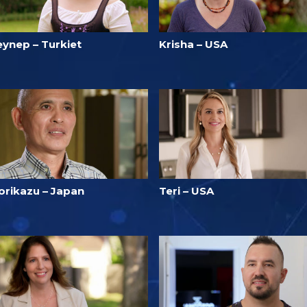
eynep – Turkiet
Krisha – USA
orikazu – Japan
Teri – USA