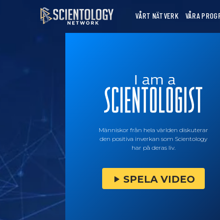
VÅRT NÄTVERK
VÅRA PROG
Människor från hela världen diskuterar
den positiva inverkan som Scientology
har på deras liv.
SPELA VIDEO