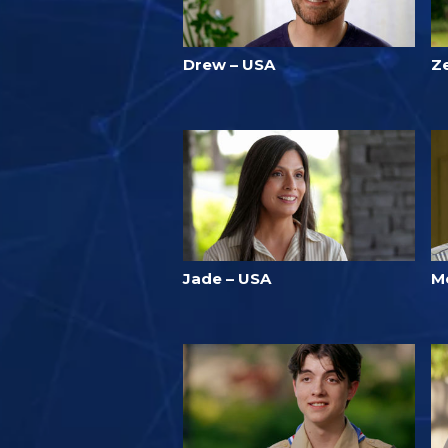
Drew – USA
Z
Jade – USA
M