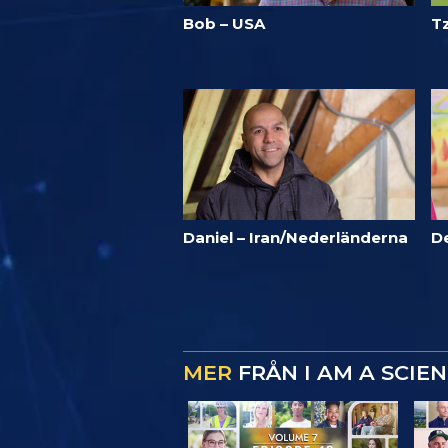
Bob – USA
T
Daniel – Iran/Nederländerna
D
MER
FRÅN I AM A SCIE