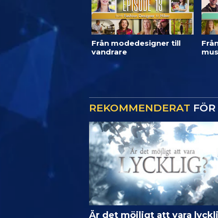
Från modedesigner till
Från
vandrare
mus
REKOMMENDERAT
FÖR 
Är det möjligt att vara lyckl