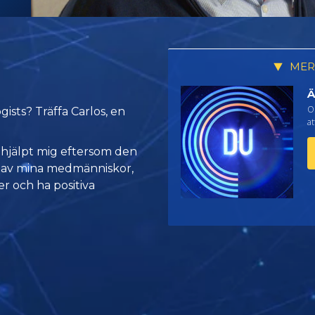
MER
Ä
Om
gists? Träffa Carlos, en
at
t hjälpt mig eftersom den
e av mina medmänniskor,
er och ha positiva