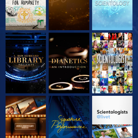
UTFORSKA
UTFORSKA
TITTA
SERIEN
SERIEN
UTFORSKA
TITTA
UTFORSKA
SERIEN
SERIEN