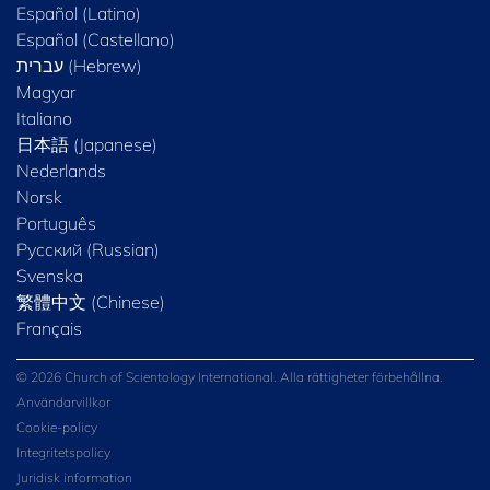
Español (Latino)
Español (Castellano)
Magyar
Italiano
日本語 (Japanese)
Nederlands
Norsk
Português
Русский (Russian)
Svenska
繁體中文 (Chinese)
Français
© 2026 Church of Scientology International. Alla rättigheter förbehållna.
Användarvillkor
Cookie-policy
Integritetspolicy
Juridisk information