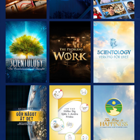
UTFORSKA
UTFORSKA
UTFORSKA
SERIEN
SERIEN
SERIEN
TITTA
TITTA
TITTA