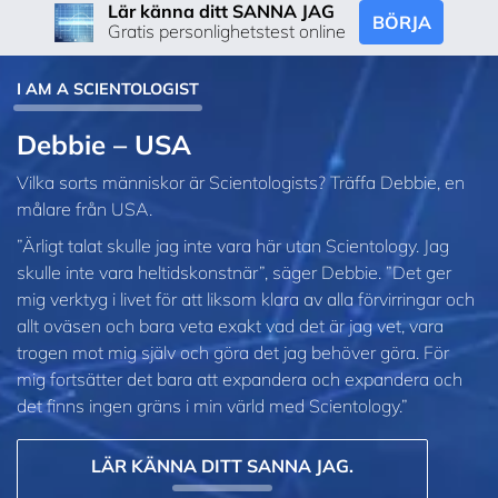
Lär känna ditt SANNA JAG
BÖRJA
Gratis personlighetstest online
I AM A SCIENTOLOGIST
Debbie – USA
Vilka sorts människor är Scientologists? Träffa Debbie, en
målare från USA.
”Ärligt talat skulle jag inte vara här utan Scientology. Jag
skulle inte vara heltidskonstnär”, säger Debbie. ”Det ger
mig verktyg i livet för att liksom klara av alla förvirringar och
allt oväsen och bara veta exakt vad det är jag vet, vara
trogen mot mig själv och göra det jag behöver göra. För
mig fortsätter det bara att expandera och expandera och
det finns ingen gräns i min värld med Scientology.”
LÄR KÄNNA DITT SANNA JAG.