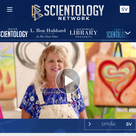
SV
Play
Video
SPRÅK:
SV