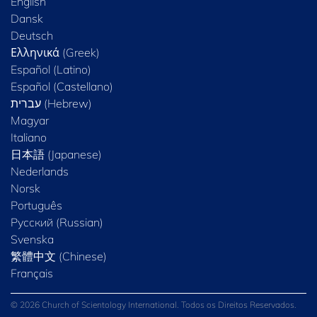
English
Dansk
Deutsch
Ελληνικά (Greek)
Español (Latino)
Español (Castellano)
Magyar
Italiano
日本語 (Japanese)
Nederlands
Norsk
Português
Русский (Russian)
Svenska
繁體中文 (Chinese)
Français
© 2026 Church of Scientology International. Todos os Direitos Reservados.