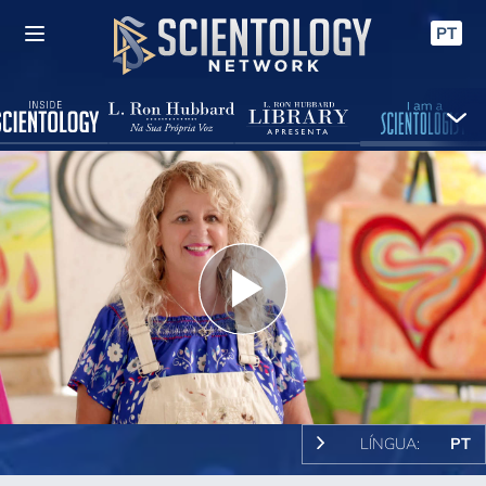
PT
Play
Video
LÍNGUA:
PT