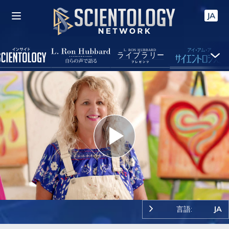
JA
Play
Video
言語:
JA