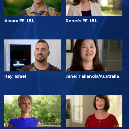
Aidan: EE. UU.
Reneé: EE. UU.
Itay: Israel
Jane: Tailandia/Australia