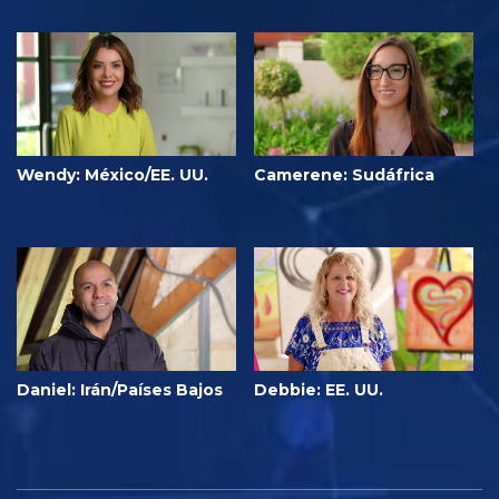
Wendy: México/EE. UU.
Camerene: Sudáfrica
Daniel: Irán/Países Bajos
Debbie: EE. UU.