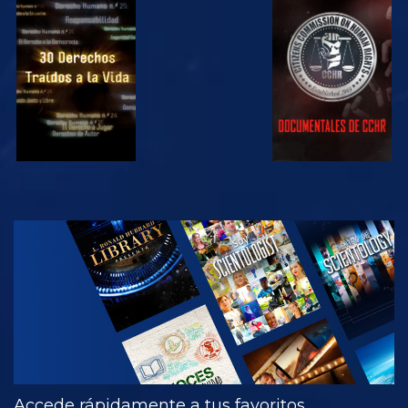
VE
VE
VE
VE
EXPLORA LAS
SERIES
Accede rápidamente a tus favoritos