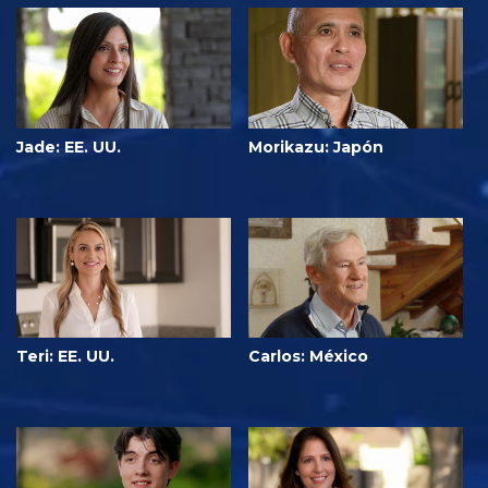
Jade: EE. UU.
Morikazu: Japón
Teri: EE. UU.
Carlos: México