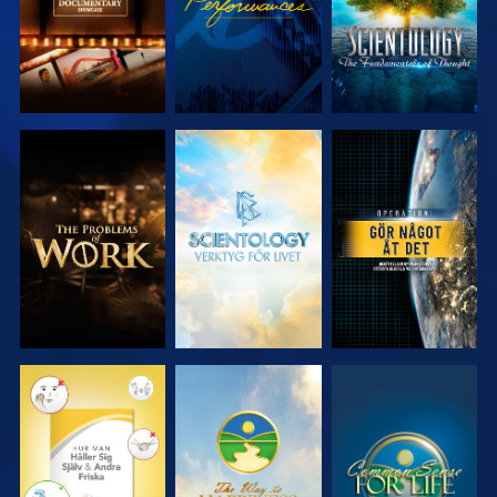
UTFORSKA
UTFORSKA
TITTA
SERIEN
SERIEN
TITTA
TITTA
TITTA