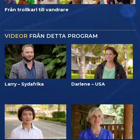
Från trollkarl till vandrare
VIDEOR
FRÅN DETTA PROGRAM
Larry – Sydafrika
Darlene – USA