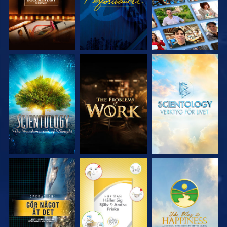
UTFORSKA
UTFORSKA
UTFORSKA
SERIEN
SERIEN
SERIEN
TITTA
TITTA
TITTA