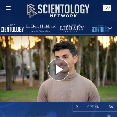
SV
Play
Video
SPRÅK:
SV