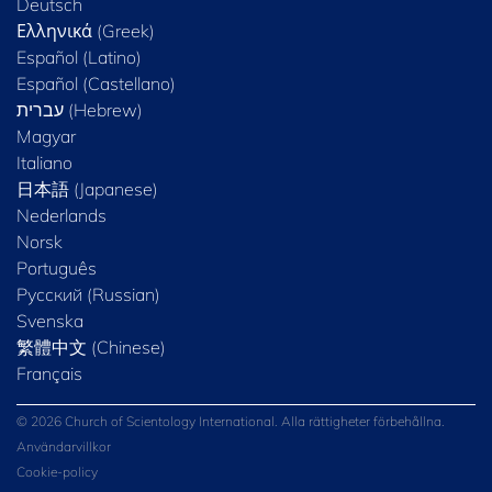
Deutsch
Ελληνικά (Greek)
Español (Latino)
Español (Castellano)
Magyar
Italiano
日本語 (Japanese)
Nederlands
Norsk
Português
Русский (Russian)
Svenska
繁體中文 (Chinese)
Français
© 2026 Church of Scientology International. Alla rättigheter förbehållna.
Användarvillkor
Cookie-policy