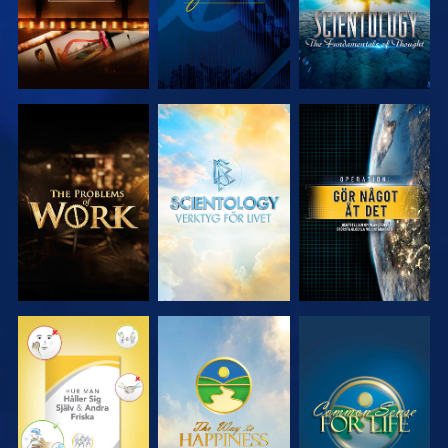
UTFORSKA
UTFORSKA
TITTA
SERIEN
SERIEN
TITTA
TITTA
TITTA