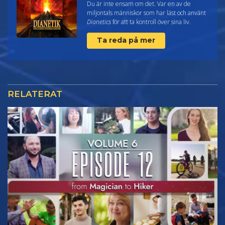
Du är inte ensam om det. Var en av de
miljontals människor som har läst och använt
Dianetics
för att ta kontroll över sina liv.
Ta reda på mer
RELATERAT