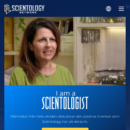
Människor från hela världen diskuterar den positiva inverkan som
Scientology har på deras liv.