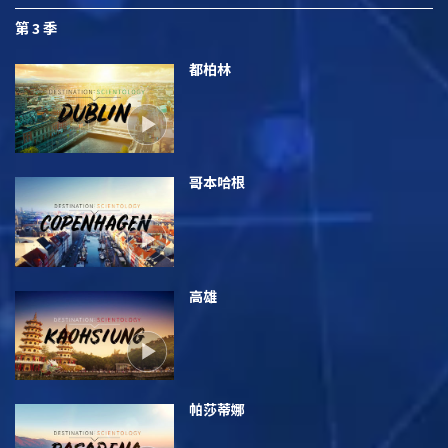
第 3 季
都柏林
哥本哈根
高雄
帕莎蒂娜