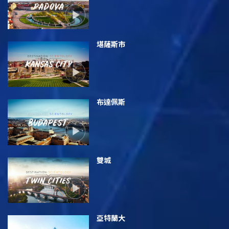
堪薩斯市
布達佩斯
雙城
亞特蘭大