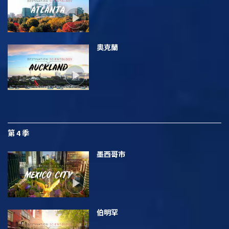
奧克蘭
第 4 季
墨西哥市
伯明罕