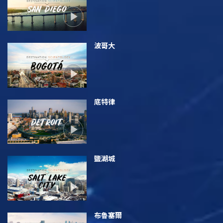
波哥大
底特律
鹽湖城
布魯塞爾