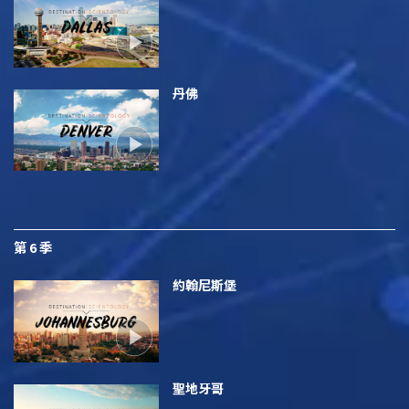
丹佛
第 6 季
約翰尼斯堡
聖地牙哥