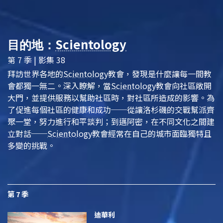
Scientology
目的地：
第 7 季 | 影集 38
拜訪世界各地的
Scientology
教會，發現是什麼讓每一間教
會都獨一無二。深入瞭解，當
Scientology
教會向社區敞開
大門，並提供服務以幫助社區時，對社區所造成的影響。為
了促進每個社區的健康和成功──從讓洛杉磯的交戰幫派齊
聚一堂，努力進行和平談判；到邁阿密，在不同文化之間建
立對話──
Scientology
教會經常在自己的城市面臨獨特且
多變的挑戰。
第 7 季
迪華利