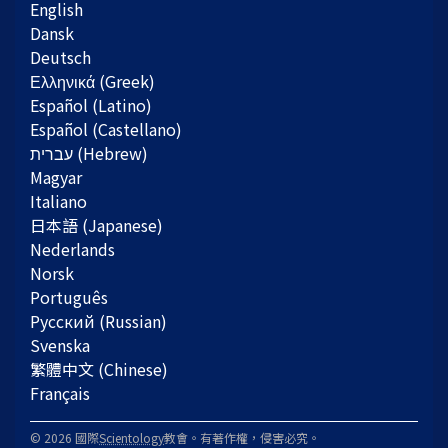
English
Dansk
Deutsch
Ελληνικά (Greek)
Español (Latino)
Español (Castellano)
Magyar
Italiano
日本語 (Japanese)
Nederlands
Norsk
Português
Русский (Russian)
Svenska
繁體中文 (Chinese)
Français
© 2026 國際
Scientology
教會。有著作權，侵害必究。