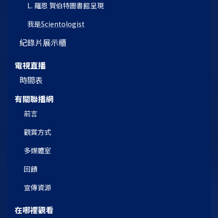
L. 羅恩 賀伯特圖書館呈現
我是
Scientologist
紀錄片展示櫃
電視直播
時間表
有關聯播網
前言
觀賞方式
多媒體室
回饋
宣傳資源
在哪裡觀看