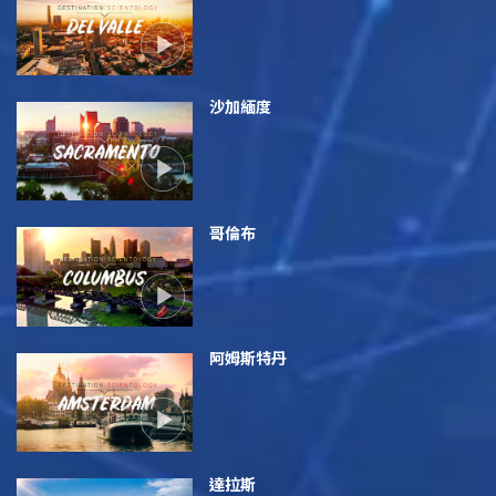
沙加緬度
哥倫布
阿姆斯特丹
達拉斯