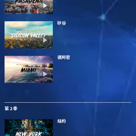
矽谷
邁阿密
第 2 季
紐約