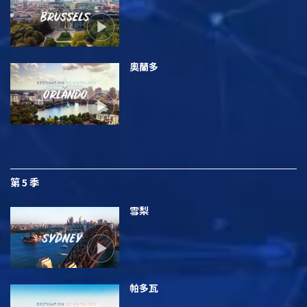
奧蘭多
第 5 季
雪梨
帕多瓦