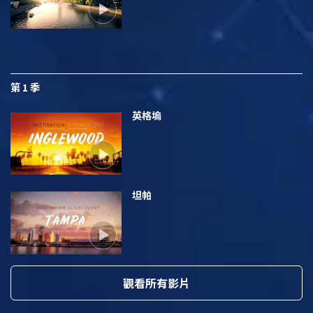
第 1 季
英格塢
坦帕
觀看所有影片