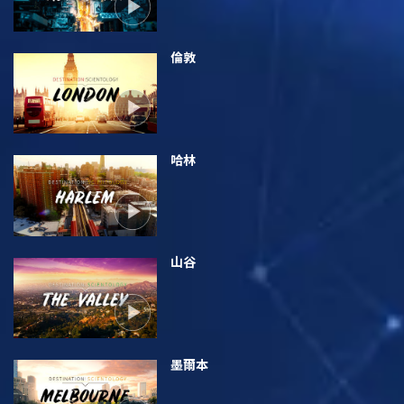
倫敦
哈林
山谷
墨爾本