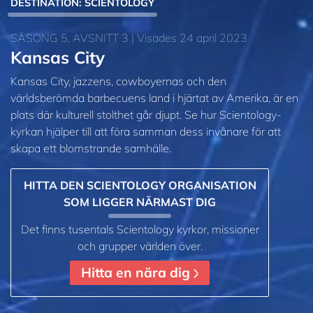
DESTINATION: SCIENTOLOGY
SÄSONG 5, AVSNITT 3 | Visades 24 april 2023
Kansas City
Kansas City, jazzens, cowboyernas och den
världsberömda barbecuens land i hjärtat av Amerika, är en
plats där kulturell stolthet går djupt. Se hur Scientology-
kyrkan hjälper till att föra samman dess invånare för att
skapa ett blomstrande samhälle.
HITTA DEN SCIENTOLOGY ORGANISATION
SOM LIGGER NÄRMAST DIG
Det finns tusentals Scientology kyrkor, missioner
och grupper världen över.
Hitta en nära dig