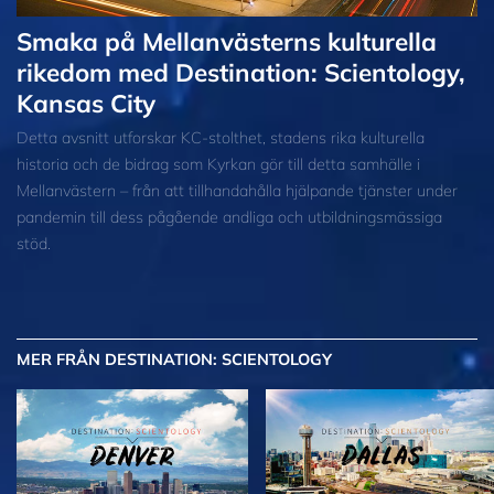
Smaka på Mellanvästerns kulturella
rikedom med Destination: Scientology,
Kansas City
Detta avsnitt utforskar KC-stolthet, stadens rika kulturella
historia och de bidrag som Kyrkan gör till detta samhälle i
Mellanvästern – från att tillhandahålla hjälpande tjänster under
pandemin till dess pågående andliga och utbildningsmässiga
stöd.
MER
FRÅN DESTINATION: SCIENTOLOGY