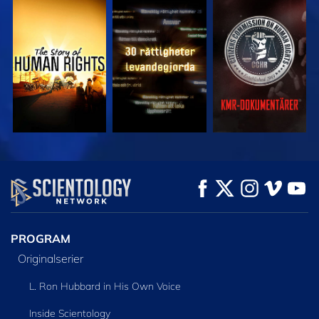
TITTA
TITTA
TITTA
TITTA
TITTA
UTFORSKA
SERIEN
PROGRAM
Originalserier
L. Ron Hubbard in His Own Voice
Inside Scientology