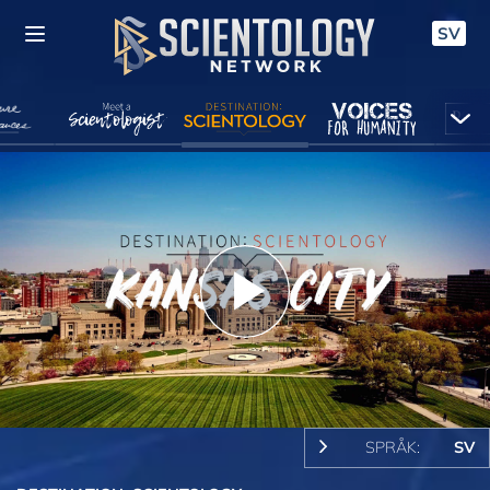
SV
Play
Video
SPRÅK:
SV