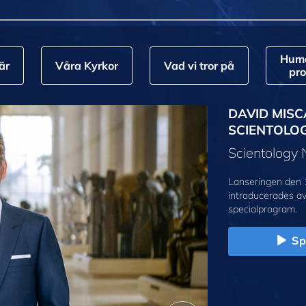
Huma
är
Våra Kyrkor
Vad vi tror på
pr
DAVID MISC
SCIENTOLO
Scientology
Lanseringen den 
introducerades a
specialprogram.
Sp