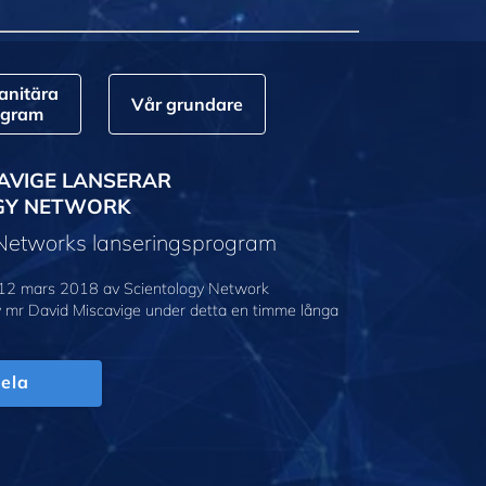
nitära
Vår grundare
ogram
AVIGE LANSERAR
GY NETWORK
 Networks lanseringsprogram
12 mars 2018 av Scientology Network
v mr David Miscavige under detta en timme långa
ela