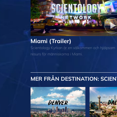
Miami (Trailer)
Scientology Kyrkan är en välkommen och hjälpsam
resurs för människorna i Miami.
MER
FRÅN DESTINATION: SCIE