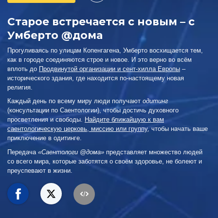
Старое встречается с новым – с
Умберто @дома
Прогуливаясь по улицам Копенгагена, Умберто восхищается тем,
как в городе соединяются строе и новое. И это верно во всём
вплоть до
Продвинутой организации и сент-хилла Европы
–
исторического здания, где находится по-настоящему новая
религия.
Каждый день по всему миру люди получают
одитинг
(консультации по Саентологии), чтобы достичь духовного
просветления и свободы.
Найдите ближайшую к вам
саентологическую церковь, миссию или группу
, чтобы начать ваше
приключение в одитинге.
Передача
«Саентологи @дома»
представляет множество людей
со всего мира, которые заботятся о своём здоровье, не болеют и
преуспевают в жизни.