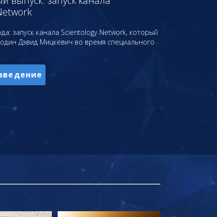
 выпуск: запуск канала
Network
да: запуск канала Scientology Network, который
подин Дэвид Мицкевич во время специального
зведение