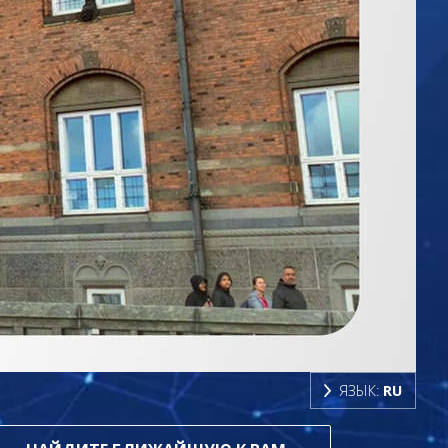
ЯЗЫК:
RU