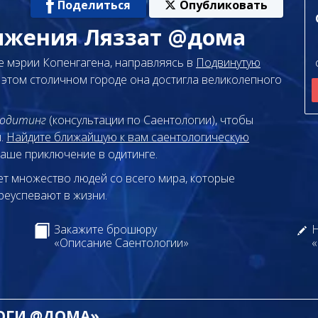
Поделиться
Опубликовать
ижения Ляззат @дома
ие мэрии Копенгагена, направляясь в
Подвинутую
 этом столичном городе она достигла великолепного
одитинг
(консультации по Саентологии), чтобы
ы.
Найдите ближайшую к вам саентологическую
ваше приключение в одитинге.
т множество людей со всего мира, которые
реуспевают в жизни.
Закажите брошюру
Н
«Описание Саентологии»
«
ЛОГИ @ДОМА»