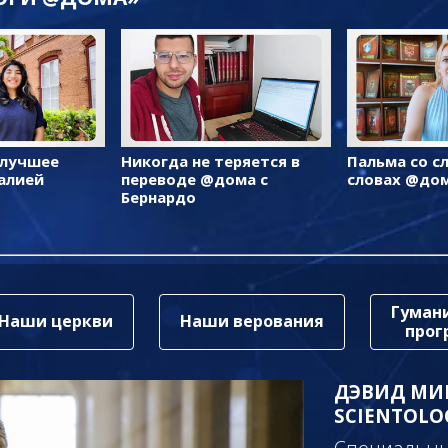
 лучшее
Никогда не теряется в
Пальма со с
алией
переводе @дома с
словах @до
Бернардо
Гуман
Наши церкви
Наши верования
про
ДЭВИД МИ
SCIENTOLO