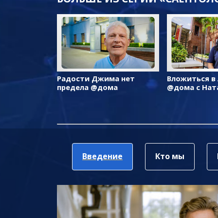
Радости Джима нет
Вложиться в
предела @дома
@дома с Нат
Введение
Кто мы