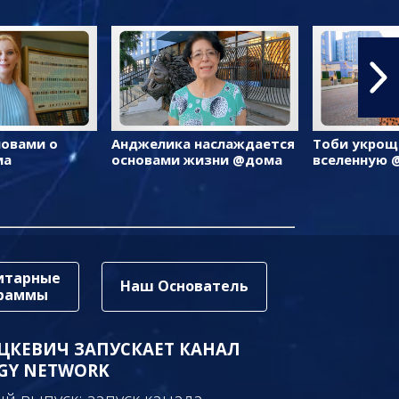
ловами о
Анджелика наслаждается
Тоби укрощ
ма
основами жизни @дома
вселенную 
итарные
Наш Основатель
граммы
ЦКЕВИЧ ЗАПУСКАЕТ КАНАЛ
GY NETWORK