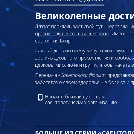
Великолепные дост
Ляззат прокладывает свой путь через здан
организацию и сент-хилл Европы
. Именно в
состояния Клир!
Каждый день по всему миру люди получают
достичь духовного просветления и свобод
церковь, миссию или группу
, чтобы начать 
Передача
«Саентологи @дома»
представляе
заботятся о своём здоровье, не болеют и п
Найдите ближайшую к вам
саентологическую организацию
БОЛЬШЕ ИЗ СЕРИИ «САЕНТО