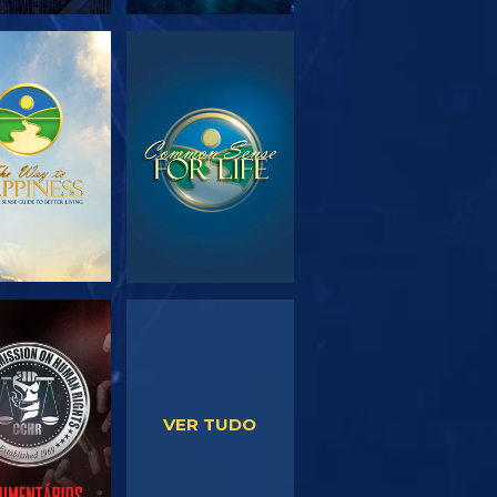
PLORAR A
VER
SÉRIE
VER
VER
VER TUDO