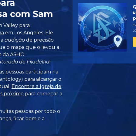
para
Q
sa com Sam
u
p
Há
n Valley para
S
na
em Los Angeles. Ele
 a
audição
de precisão
 que o mapa que o levou a
ia da ASHO:
torado de Filadélfia
!
as pessoas participam na
ntology) para alcançar o
tual.
Encontre a Igreja de
is próximo
para começar a
uitas pessoas por todo o
ança, ficar bem e a