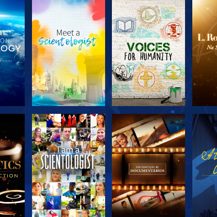
R A
EXPLORAR A
EXPLORAR A
EX
SÉRIE
SÉRIE