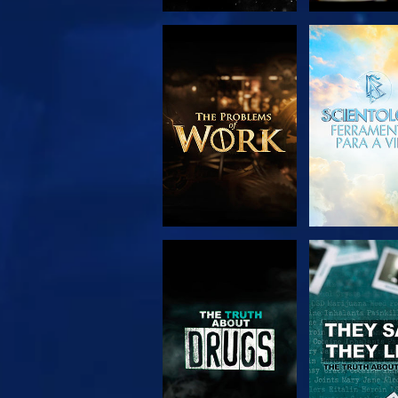
EXPLORAR A
VER
SÉRIE
VER
VER