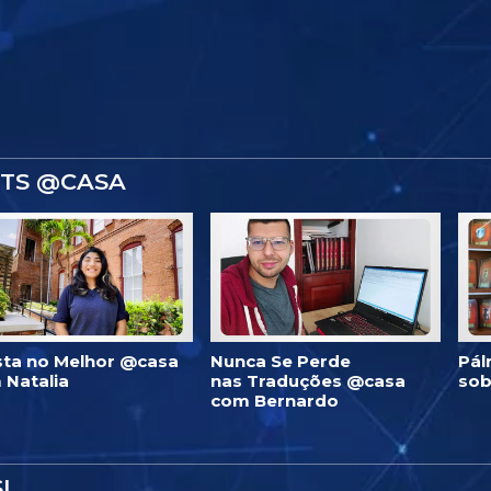
STS @CASA
ista no Melhor @casa
Nunca Se Perde
Pál
 Natalia
nas Traduções @casa
sob
com Bernardo
I