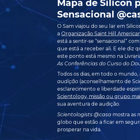
Mapa de Silicon 
Sensacional @ca
O Sam viajou do seu lar em Silico
a
Organização Saint Hill America
está a sentir‑se “sensacional” com
que está a receber ali. E ele diz
este ponto está mesmo na Livrar
As Conferências do Curso do Dou
Todos os dias, em todo o mundo, 
audição
(aconselhamento de Scie
esclarecimento e liberdade espiri
Scientology, missão ou grupo ma
sua aventura de audição.
Scientologists @casa
mostra as m
globo que estão a ficar em segur
prosperar na vida.