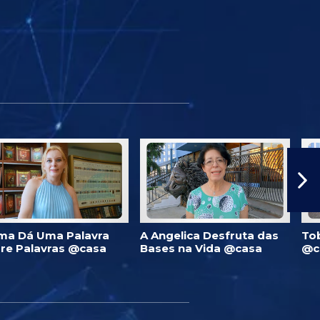
ma Dá Uma Palavra
A Angelica Desfruta das
To
re Palavras @casa
Bases na Vida @casa
@c