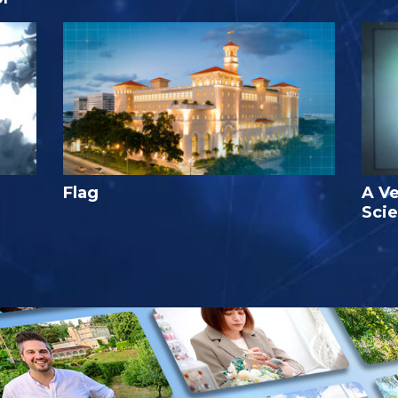
Flag
A Ve
Sci