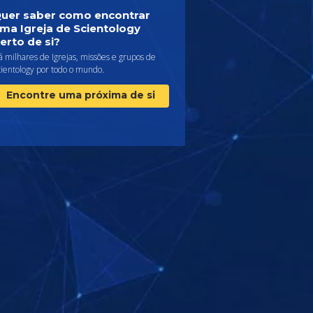
uer saber como encontrar
ma Igreja de Scientology
erto de si?
 milhares de Igrejas, missões e grupos de
cientology por todo o mundo.
Encontre uma próxima de si