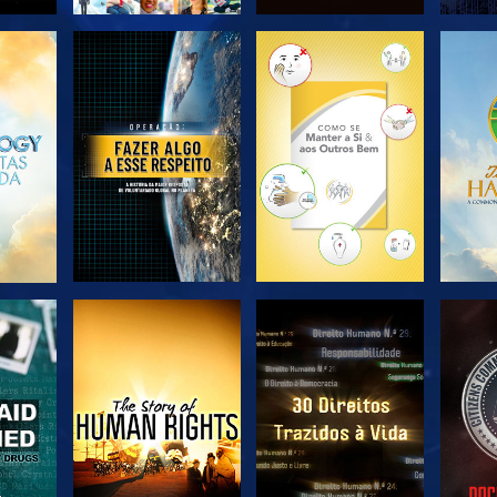
EXPLORAR A
EXPLORAR A
EX
SÉRIE
SÉRIE
VER
VER