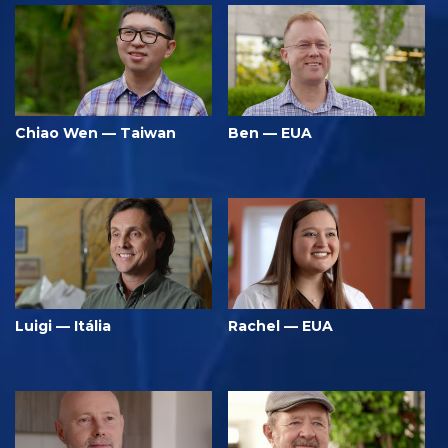
Chiao Wen — Taiwan
Ben — EUA
Luigi — Itália
Rachel — EUA