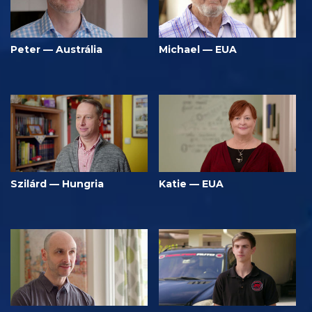
Peter — Austrália
Michael — EUA
Szilárd — Hungria
Katie — EUA