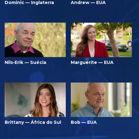
Dominic — Inglaterra
Andrew — EUA
Nils‑Erik — Suécia
Marguerite — EUA
Brittany — África do Sul
Bob — EUA