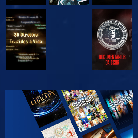
VER
VER
VER
VER
EXPLORAR A
SÉRIE