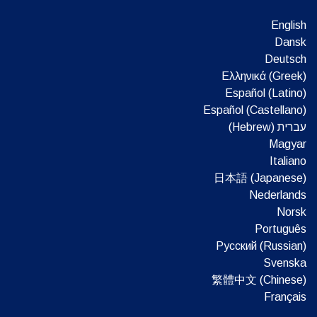
English
Dansk
Deutsch
Ελληνικά (Greek)
Español (Latino)
Español (Castellano)
עברית (Hebrew)‏
Magyar
Italiano
日本語 (Japanese)
Nederlands
Norsk
Português
Русский (Russian)
Svenska
繁體中文 (Chinese)
Français