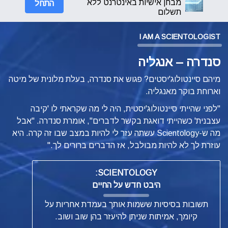
התחל
מבחן אישיות באינטרנט ללא
תשלום
I AM A SCIENTOLOGIST
סנדרה – אנגליה
מיהם סיינטולוג'יסטים? פגוש את סנדרה, בעלת מלונית של מיטה
וארוחת בוקר מאנגליה.
"לפני שהייתי סיינטולוג'יסטית, היה לי מה שקראתי לו 'קיבה
עצבנית' כשהייתי דואגת בקשר לדברים", אומרת סנדרה. "אבל
מה ש-Scientology עשתה עזר לי להיות במצב שבו זה קרה. היא
עוזרת לך לא להיות מבולבל, אז הדברים ברורים לך."
SCIENTOLOGY:
היבט חדש על החיים
תשובות בסיסיות ששמות אותך בעמדת אחריות על
קיומך, אמיתות שניתן להיעזר בהן שוב ושוב.