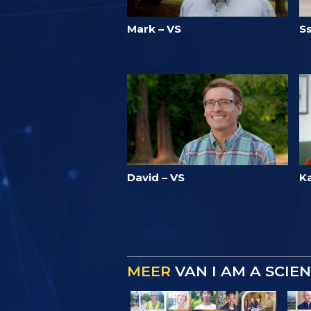
Mark – VS
S
David – VS
K
MEER
VAN I AM A SCIE