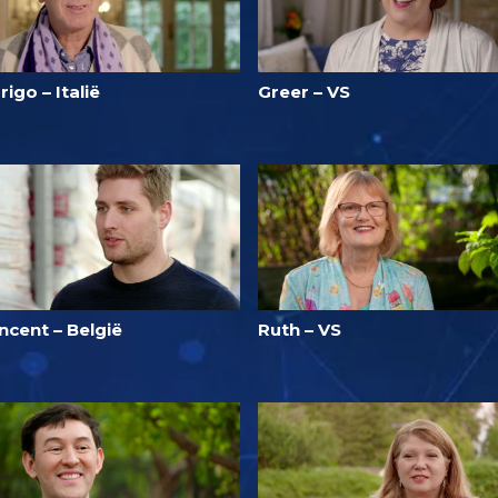
rigo – Italië
Greer – VS
ncent – België
Ruth – VS