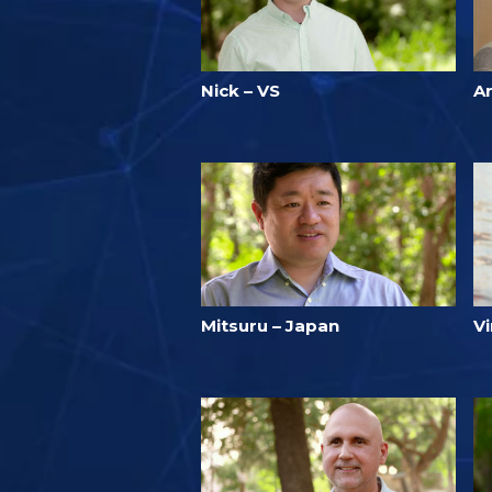
Nick – VS
Ar
Mitsuru – Japan
Vi