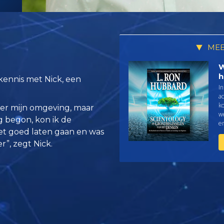
MEE
W
h
 kennis met Nick, een
I
ac
ko
ver mijn omgeving, maar
w
g begon, kon ik de
en
t goed laten gaan en was
r”, zegt Nick.