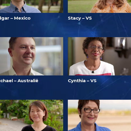
dgar – Mexico
Stacy – VS
chael – Australië
Cynthia – VS