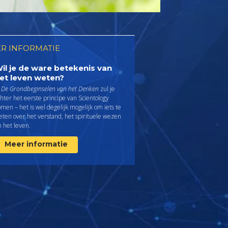
R INFORMATIE
il je de ware betekenis van
et leven weten?
n
De Grondbeginselen van het Denken
zul je
hter het eerste principe van Scientology
men – het is wel degelijk mogelijk om iets te
eten over het verstand, het spirituele wezen
 het leven.
Meer informatie