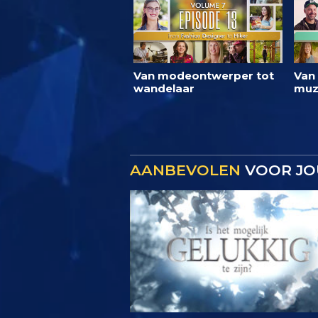
Van modeontwerper tot
Van
wandelaar
muz
AANBEVOLEN
VOOR JO