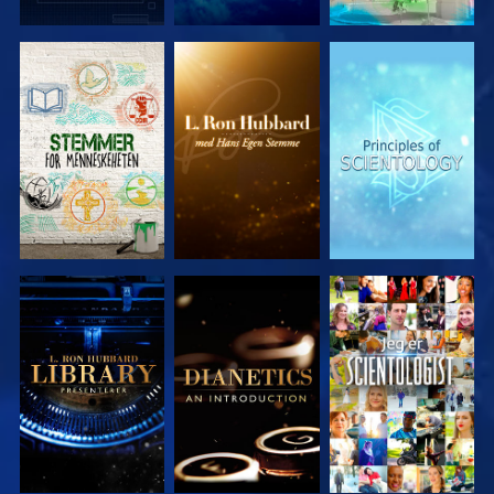
UTFORSK
UTFORSK
UTFORSK
SERIEN
SERIEN
SERIEN
UTFORSK
UTFORSK
SE
SERIEN
SERIEN