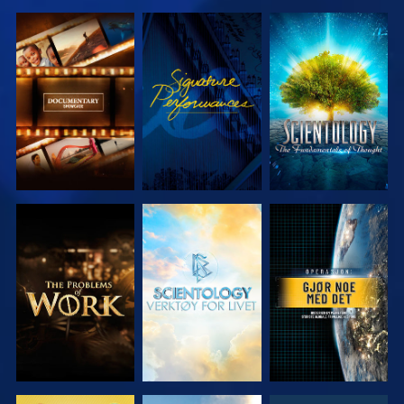
UTFORSK
SE
UTFORSK
SERIEN
SERIEN
UTFORSK
UTFORSK
SE
SERIEN
SERIEN