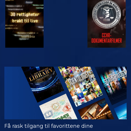
SE
SE
SE
SE
UTFORSK
SERIEN
Få rask tilgang til favorittene dine