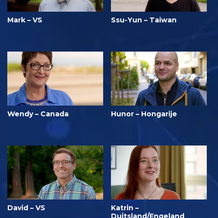
Mark – VS
Ssu-Yun – Taiwan
Wendy – Canada
Hunor – Hongarije
David – VS
Katrin –
Duitsland/Engeland