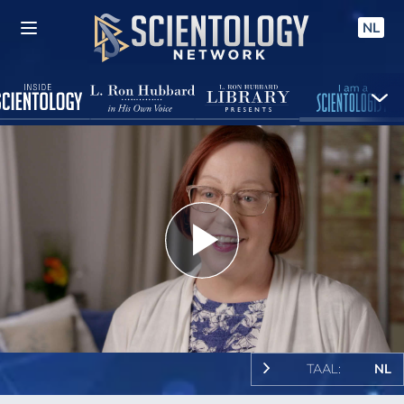
NL
Play
Video
TAAL:
NL